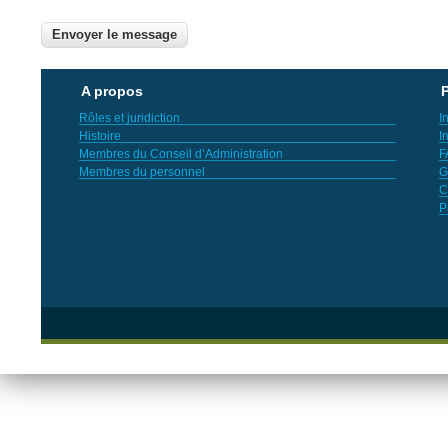
A propos
P
Rôles et juridiction
I
Histoire
I
Membres du Conseil d’Administration
F
Membres du personnel
G
C
P