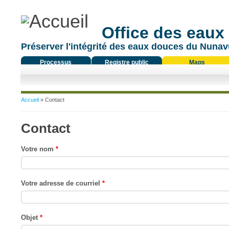
Office des eaux
Préserver l'intégrité des eaux douces du Nunavu
Processus
Registre public
Maps
réglementaire
Vous êtes ici
Accueil
» Contact
Contact
Votre nom
*
Votre adresse de courriel
*
Objet
*