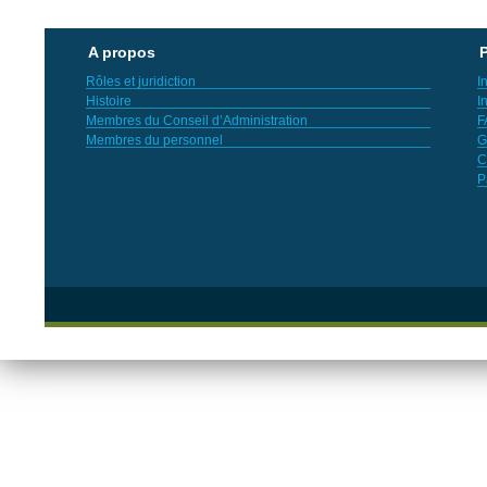
A propos
P
Rôles et juridiction
I
Histoire
I
Membres du Conseil d’Administration
F
Membres du personnel
G
C
P