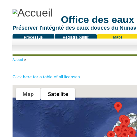
Office des eaux
Préserver l'intégrité des eaux douces du Nunavu
Processus
Registre public
Maps
réglementaire
Vous êtes ici
Accueil
»
Click here for a table of all licenses
Map
Satellite