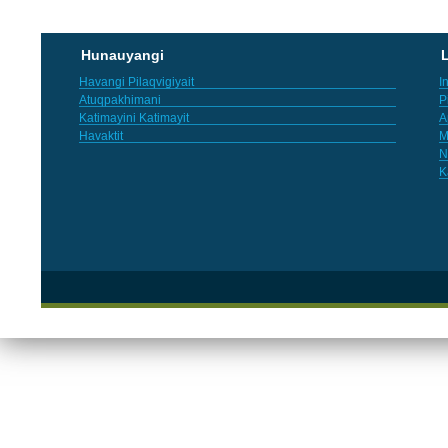
Hunauyangi
L
Havangi Pilaqvigiyait
I
Atuqpakhimani
P
Katimayini Katimayit
A
Havaktit
M
N
K