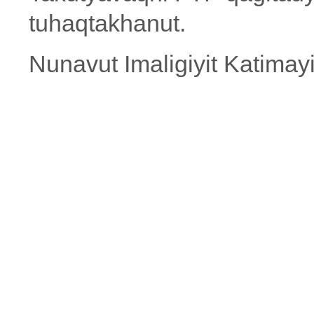
tuhaqtakhanut.
Nunavut Imaligiyit Katima