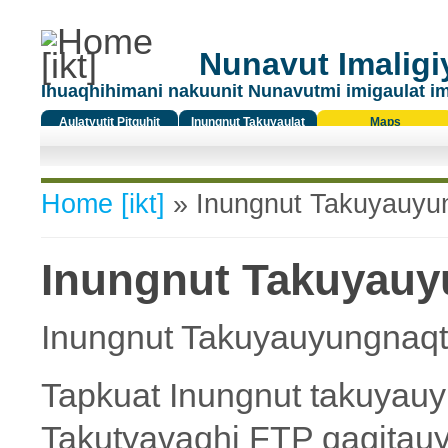
Nunavut Imaligiy
Ihuaqhihimani nakuunit Nunavutmi imigaulat i
Aulatyutit Pitquhit
Inungnut Takuyaulat
Maps
Titiqat
You are here
Home [ikt]
» Inungnut Takuyauyungn
Inungnut Takuyauyun
Inungnut Takuyauyungnaqtut 
Tapkuat Inungnut takuyauyu
Takutyavaqhi FTP qagitauya