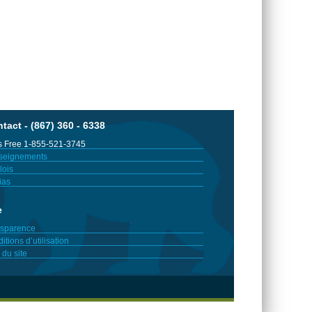
tact - (867) 360 - 6338
 Free 1-855-521-3745
seignements
ois
ias
e
sparence
itions d’utilisation
 du site