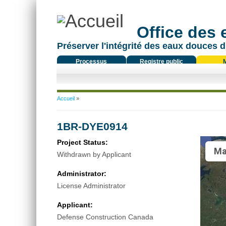
Office des
Préserver l'intégrité des eaux douces d
Processus
Registre public
réglementaire
Vous êtes ici
Accueil
»
1BR-DYE0914
Project Status:
Ma
Withdrawn by Applicant
Administrator:
License Administrator
Applicant:
Defense Construction Canada