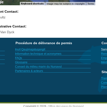
Keyboard shortcuts
Image may be subject to copyright
Terms
ant Contact:
ultz
trative Contact:
 Van Dyck
Procédure de délivrance de permis
Con
Inuit Qaujimajatuqangit
Sans
Information technique et acronymes
Ren
FAQs
Empl
Glossaire
Méd
Conseil du milieu marin du Nunavut
Partenaires & acteurs
Sit
Tran
Cond
Plan
Copyright © 2026,
Office des eaux du Nunavut