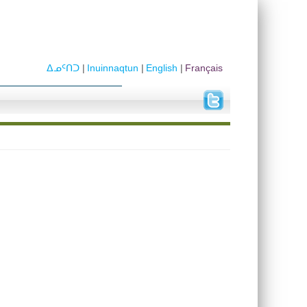
ᐃᓄᑦᑎᑐ
Inuinnaqtun
English
Français