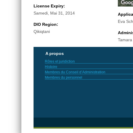
License Expiry:
Samedi, Mai 31, 2014
Applic
Eva Sch
DIO Region:
Qikiqtani
Adminis
Tamara
A propos
Rôles et juridiction
Histoire
Membres du Conseil d’Administration
Membres du personnel