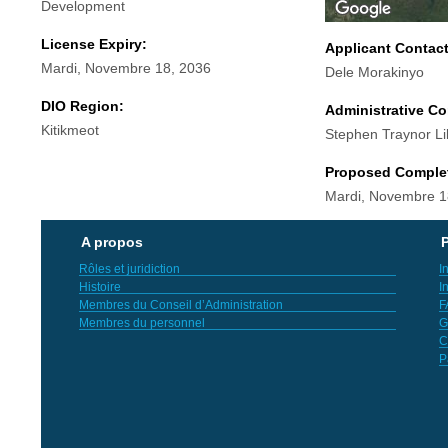
Development
License Expiry:
Applicant Contac
Mardi, Novembre 18, 2036
Dele Morakinyo
DIO Region:
Administrative Co
Kitikmeot
Stephen Traynor Li
Proposed Comple
Mardi, Novembre 1
A propos
P
Rôles et juridiction
I
Histoire
I
Membres du Conseil d’Administration
F
Membres du personnel
G
C
P