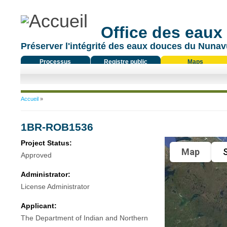
Office des eaux
Préserver l'intégrité des eaux douces du Nunavu
Processus
Registre public
Maps
réglementaire
Vous êtes ici
Accueil
»
1BR-ROB1536
Project Status:
Map
S
Approved
Administrator:
License Administrator
Applicant:
The Department of Indian and Northern