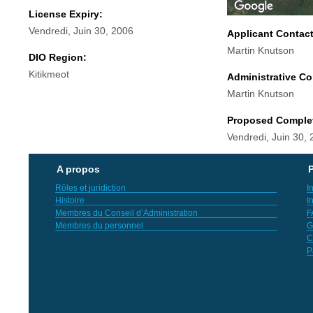
License Expiry:
Vendredi, Juin 30, 2006
Applicant Contac
Martin Knutson
DIO Region:
Kitikmeot
Administrative Co
Martin Knutson
Proposed Comple
Vendredi, Juin 30,
A propos
P
Rôles et juridiction
I
Histoire
I
Membres du Conseil d’Administration
F
Membres du personnel
G
C
P