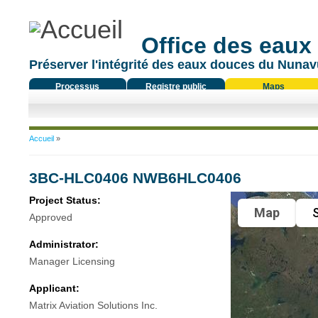
Office des eaux
Préserver l'intégrité des eaux douces du Nunavu
Processus
Registre public
Maps
réglementaire
Vous êtes ici
Accueil
»
3BC-HLC0406 NWB6HLC0406
Project Status:
Map
S
Approved
Administrator:
Manager Licensing
Applicant:
Matrix Aviation Solutions Inc.