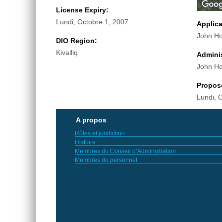
License Expiry:
Lundi, Octobre 1, 2007
Applic
John H
DIO Region:
Kivalliq
Adminis
John H
Propos
Lundi, 
A propos
Rôles et juridiction
Histoire
Membres du Conseil d’Administration
Membres du personnel