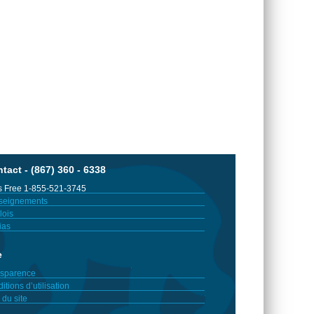
tact - (867) 360 - 6338
 Free 1-855-521-3745
seignements
ois
ias
e
sparence
itions d’utilisation
 du site