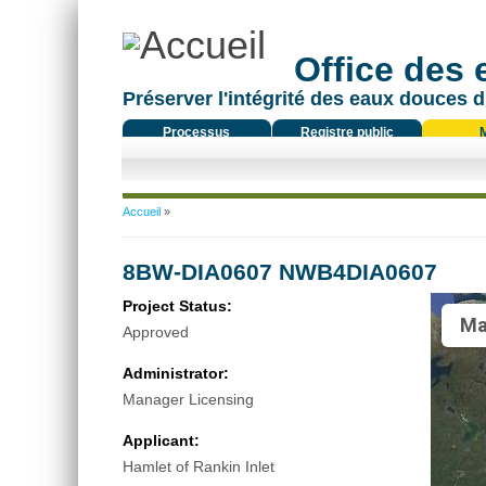
Office des
Préserver l'intégrité des eaux douces d
Processus
Registre public
réglementaire
Vous êtes ici
Accueil
»
8BW-DIA0607 NWB4DIA0607
Project Status:
Ma
Approved
Administrator:
Manager Licensing
Applicant:
Hamlet of Rankin Inlet