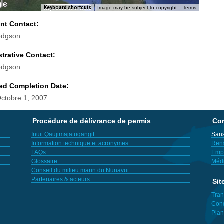
Keyboard shortcuts
Image may be subject to copyright
Terms
ant Contact:
odgson
trative Contact:
odgson
ed Completion Date:
Octobre 1, 2007
Procédure de délivrance de permis
Con
Inuit Qaujimajatuqangit
Sans
Information technique et acronymes
Ren
FAQs
Empl
Glossaire
Méd
Conseil du milieu marin du Nunavut
Partenaires & acteurs
Sit
Tran
Cond
Plan