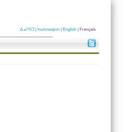
ᐃᓄᑦᑎᑐ
Inuinnaqtun
English
Français