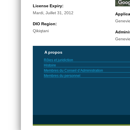
License Expiry:
Mardi, Juillet 31, 2012
Applic
Genevi
DIO Region:
Qikiqtani
Adminis
Genevi
A propos
Rôles et juridiction
Histoire
Membres du Conseil d’Administration
Membres du personnel