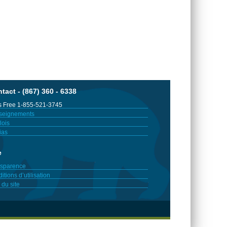
tact - (867) 360 - 6338
 Free 1-855-521-3745
seignements
ois
ias
e
sparence
itions d’utilisation
 du site