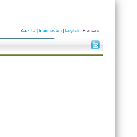
ᐃᓄᑦᑎᑐ
Inuinnaqtun
English
Français