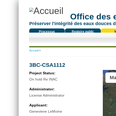
Office des
Préserver l'intégrité des eaux douces d
Processus
Registre public
réglementaire
Vous êtes ici
Accueil
»
3BC-CSA1112
Project Status:
Ma
On hold Re INAC
Administrator:
License Administrator
Applicant:
Genevieve LeMoine