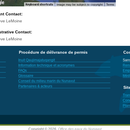
Keyboard shortcuts
Image may be subject to copyright
Terms
ant Contact:
eve LeMoine
trative Contact:
eve LeMoine
Procédure de délivrance de permis
Con
Inuit Qaujimajatuqangit
Sans
Information technique et acronymes
Ren
FAQs
Empl
Glossaire
Méd
Conseil du milieu marin du Nunavut
Partenaires & acteurs
Sit
Tran
Cond
Plan
Copyright © 2026,
Office des eaux du Nunavut