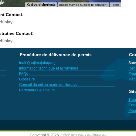
Keyboard shortcuts
Image may be subject to copyright
Terms
ant Contact:
Kinlay
trative Contact:
Kinlay
Procédure de délivrance de permis
Con
Inuit Qaujimajatuqangit
Sans
Information technique et acronymes
Ren
FAQs
Empl
Glossaire
Méd
Conseil du milieu marin du Nunavut
Partenaires & acteurs
Sit
Tran
Cond
Plan
Copyright © 2026,
Office des eaux du Nunavut