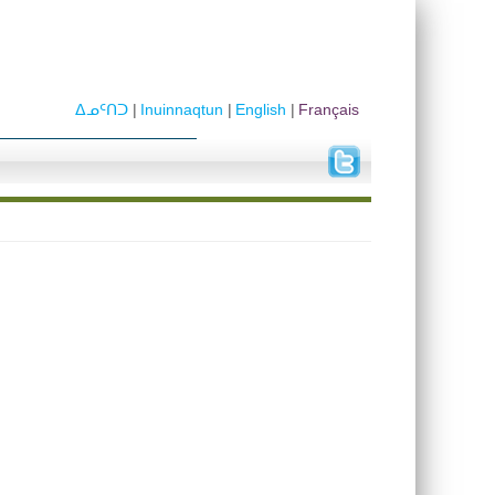
ᐃᓄᑦᑎᑐ
Inuinnaqtun
English
Français