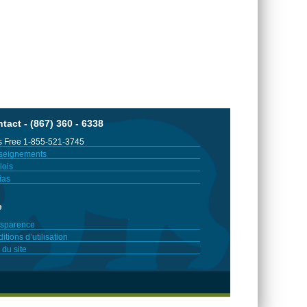
tact - (867) 360 - 6338
 Free 1-855-521-3745
seignements
ois
ias
e
sparence
itions d’utilisation
 du site