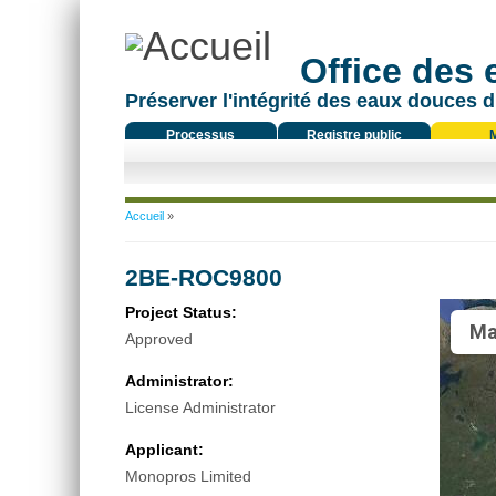
Office des
Préserver l'intégrité des eaux douces d
Processus
Registre public
réglementaire
Vous êtes ici
Accueil
»
2BE-ROC9800
Project Status:
Ma
Approved
Administrator:
License Administrator
Applicant:
Monopros Limited