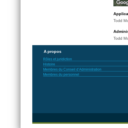
Applic
Todd Mc
Adminis
Todd Mc
A propos
Rôles et juridiction
Histoire
Membres du Conseil d’Administration
Membres du personnel