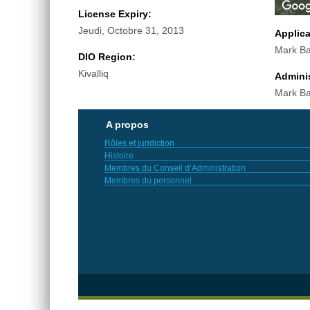
License Expiry:
Jeudi, Octobre 31, 2013
Applic
Mark Ba
DIO Region:
Kivalliq
Adminis
Mark Ba
A propos
Rôles et juridiction
Histoire
Membres du Conseil d’Administration
Membres du personnel