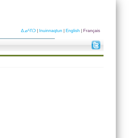
ᐃᓄᑦᑎᑐ
Inuinnaqtun
English
Français