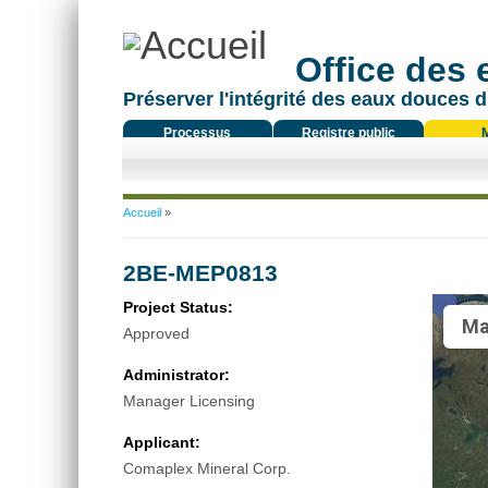
Office des
Préserver l'intégrité des eaux douces d
Processus
Registre public
réglementaire
Vous êtes ici
Accueil
»
2BE-MEP0813
Project Status:
Ma
Approved
Administrator:
Manager Licensing
Applicant:
Comaplex Mineral Corp.