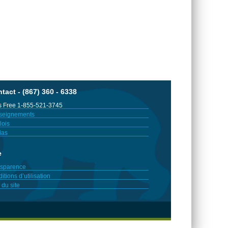
tact - (867) 360 - 6338
 Free 1-855-521-3745
seignements
ois
ias
e
sparence
itions d’utilisation
 du site