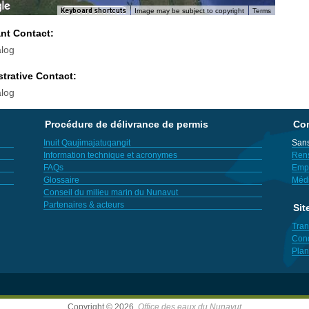
Keyboard shortcuts
Image may be subject to copyright
Terms
ant Contact:
log
trative Contact:
log
Procédure de délivrance de permis
Con
Inuit Qaujimajatuqangit
Sans
Information technique et acronymes
Ren
FAQs
Empl
Glossaire
Méd
Conseil du milieu marin du Nunavut
Partenaires & acteurs
Sit
Tran
Cond
Plan
Copyright © 2026,
Office des eaux du Nunavut