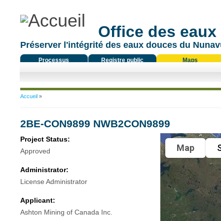
Office des eaux
Préserver l'intégrité des eaux douces du Nunavu
Processus
Registre public
Maps
réglementaire
Vous êtes ici
Accueil
»
2BE-CON9899 NWB2CON9899
Project Status:
Map
S
Approved
Administrator:
License Administrator
Applicant:
Ashton Mining of Canada Inc.