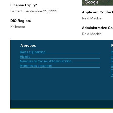
License Expiry:
Samedi, Septembre 25, 1999
Applicant Contac
Reid Mackie
DIO Region:
Kitikmeot
Administrative Co
Reid Mackie
A propos
P
Rôles et juridiction
I
Histoire
I
Membres du Conseil d’Administration
F
Membres du personnel
G
C
P