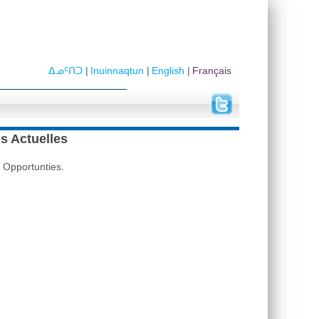
ᐃᓄᑦᑎᑐ
Inuinnaqtun
English
Français
s Actuelles
 Opportunties.