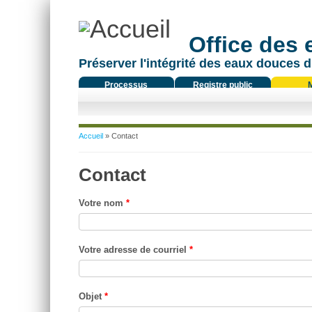
Office des
Préserver l'intégrité des eaux douces d
Processus
Registre public
réglementaire
Vous êtes ici
Accueil
» Contact
Contact
Votre nom
*
Votre adresse de courriel
*
Objet
*