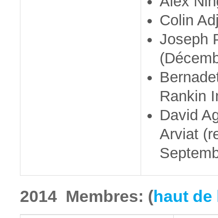
Alex Nin
Colin Ad
Joseph P
(Décemb
Bernade
Rankin In
David Ag
Arviat (
Septemb
2014 Membres: (
haut de 