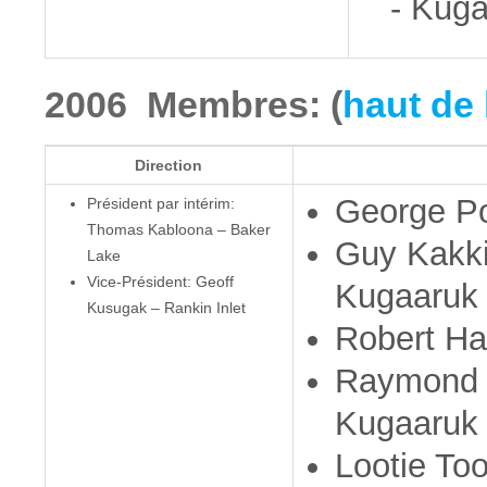
- Kug
2006 Membres: (
haut de 
Direction
George Po
Président par intérim:
Thomas Kabloona – Baker
Guy Kakki
Lake
Vice-Président: Geoff
Kugaaruk
Kusugak – Rankin Inlet
Robert Ha
Raymond 
Kugaaruk
Lootie To