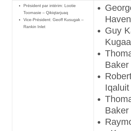
George
Président par intérim: Lootie
Toomasie – Qikiqtarjuaq
Haven
Vice-Président: Geoff Kusugak –
Rankin Inlet
Guy K
Kugaa
Thoma
Baker
Rober
Iqaluit
Thoma
Baker
Raymo