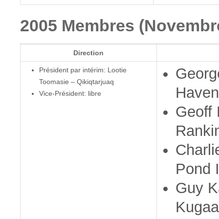
2005 Membres (Novembre
Direction
George
Président par intérim: Lootie
Toomasie – Qikiqtarjuaq
Haven
Vice-Président: libre
Geoff
Rankin
Charli
Pond I
Guy K
Kugaa