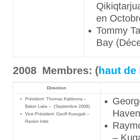
Qikiqtarj
en Octobr
Tommy Tat
Bay (Déc
2008 Membres: (
haut de 
Direction
George
Président: Thomas Kabloona –
Baker Lake – (Septembre 2008)
Have
Vice-Président: Geoff Kusugak –
Rankin Inlet
Raymo
– Kug