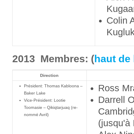
Kugaa
Colin 
Kugluk
2013 Membres: (
haut de 
Direction
Ross Mr
Président: Thomas Kabloona –
Baker Lake
Darrell 
Vice-Président: Lootie
Toomasie – Qikiqtarjuaq (re-
Cambrid
nommé Avril)
(jusqu'à