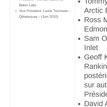
Tommy 
Baker Lake
Arctic
Vice-Président: Lootie Toomasie –
Qikiqtarjuaq – (Juin 2010)
Ross M
Edmon
Sam O
Inlet
Geoff 
Rankin 
postér
sur aut
Présid
David 