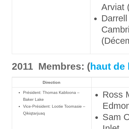
Arviat 
Darrel
Cambr
(Déce
2011 Membres: (
haut de 
Direction
Ross 
Président: Thomas Kabloona –
Baker Lake
Edmon
Vice-Président: Lootie Toomasie –
Qikiqtarjuaq
Sam O
Inlet