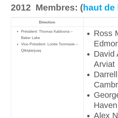
2012 Membres: (
haut de 
Direction
Ross 
Président: Thomas Kabloona –
Baker Lake
Edmon
Vice-Président: Lootie Toomasie –
Qikiqtarjuaq
David 
Arviat
Darrel
Cambr
George
Haven
Alex N