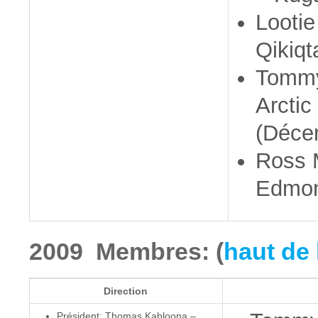
Looti
Qikiqt
Tommy
Arctic
(Déce
Ross 
Edmon
2009 Membres: (
haut de 
Direction
Président: Thomas Kabloona –