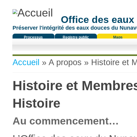
Office des eaux
Préserver l'intégrité des eaux douces du Nunavu
Processus
Registre public
Maps
réglementaire
Vous êtes ici
Accueil
»
A propos
» Histoire et
Histoire et Membre
Histoire
Au commencement…