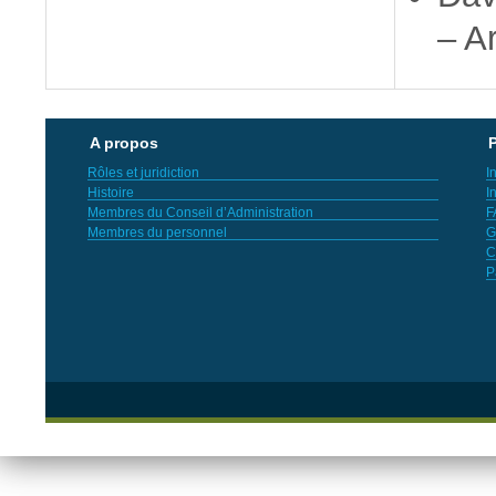
– Ar
A propos
P
Rôles et juridiction
I
Histoire
I
Membres du Conseil d’Administration
F
Membres du personnel
G
C
P