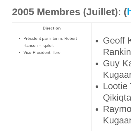
2005 Membres (Juillet): (
Direction
Geoff 
Président par intérim: Robert
Hanson – Iqaluit
Rankin 
Vice-Président: libre
Guy Ka
Kugaa
Lootie
Qikiqta
Raymo
Kugaa