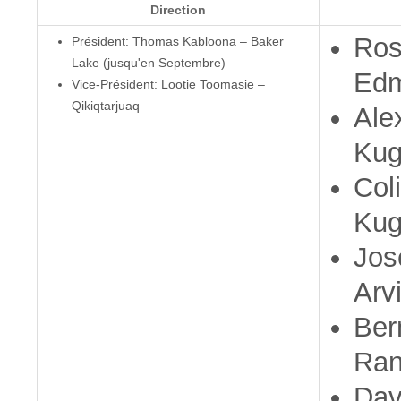
Direction
Ros
Président: Thomas Kabloona – Baker
Lake (jusqu'en Septembre)
Edm
Vice-Président: Lootie Toomasie –
Qikiqtarjuaq
Ale
Kug
Col
Kug
Jos
Arvi
Ber
Ran
Dav