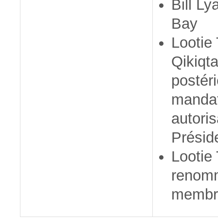
Bill Ly
Bay
Lootie
Qikiqta
postér
mandat
autoris
Présid
Lootie
renom
membre