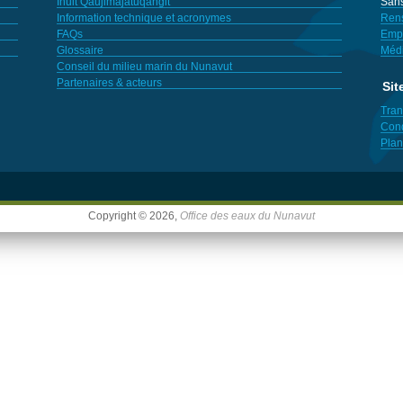
Inuit Qaujimajatuqangit
Sans
Information technique et acronymes
Ren
FAQs
Empl
Glossaire
Méd
Conseil du milieu marin du Nunavut
Partenaires & acteurs
Sit
Tran
Cond
Plan
Copyright © 2026,
Office des eaux du Nunavut