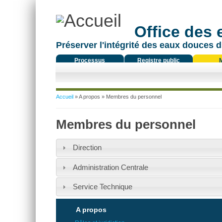
Office des
Préserver l'intégrité des eaux douces d
Processus
Registre public
réglementaire
Vous êtes ici
Accueil
»
A propos
» Membres du personnel
Membres du personnel
Direction
Administration Centrale
Service Technique
A propos