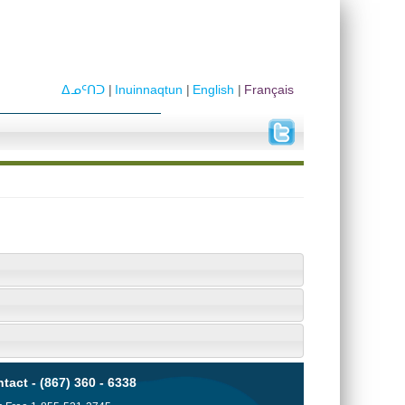
ᐃᓄᑦᑎᑐ
Inuinnaqtun
English
Français
tact - (867) 360 - 6338