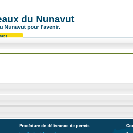
 eaux du Nunavut
u Nunavut pour l'avenir.
Maps
Procédure de délivrance de permis
Con