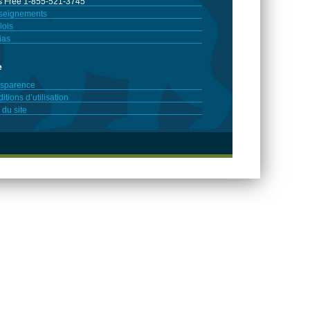
 Free 1-855-521-3745
seignements
ois
ias
e
sparence
itions d’utilisation
 du site