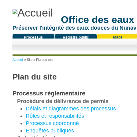
Office des eaux
Préserver l'intégrité des eaux douces du Nunavu
Processus
Registre public
Maps
réglementaire
Vous êtes ici
Accueil
»
Site
» Plan du site
Plan du site
Processus réglementaire
Procédure de délivrance de permis
Délais et diagrammes des processus
Rôles et responsabilités
Processus coordonné
Enquêtes publiques