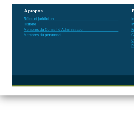
A propos
P
Rôles et juridiction
I
Histoire
I
Membres du Conseil d’Administration
F
Membres du personnel
G
C
P