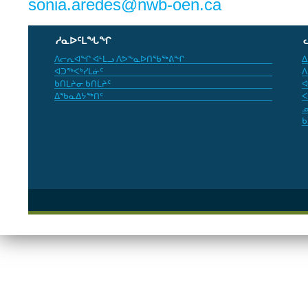
sonia.aredes@nwb-oen.ca
ᓱᓇᐅᑦᒪᖓᖏ
ᐱᓕᕆᐊᖏ ᐊᒻᒪᓗ ᐱᕗᖕᓇᐅᑎᖃᖅᕕᖏ
ᐃ
ᐊᑐᖅᐸᒃᓯᒪᓃᑦ
ᐱ
ᑲᑎᒪᔨᓂ ᑲᑎᒪᔨᑦ
ᐊ
ᐃᖃᓇᐃᔭᖅᑎᑦ
ᐸ
ᓄ
ᑲ