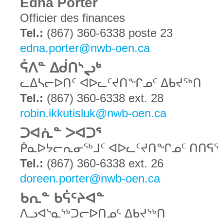
Edna Porter
Officier des finances
Tel.:
(867) 360-6338 poste 23
edna.porter@nwb-oen.ca
ᕌᐱᓐ ᐃᑰᑎᔅᖢᒃ
ᓚᐃᓴᓕᐅᑎᑦ ᐊᐅᓚᑦᔪᑎᖏᓄᑦ ᐃᑲᔪᖅᑎ
Tel.:
(867) 360-6338 ext. 28
robin.ikkutisluk@nwb-oen.ca
ᑐᐊᕇᓐ ᐳᐊᑐᕐ
ᑮᓇᐅᔭᓕᕆᓂᖅᒧᑦ ᐊᐅᓚᑦᔪᑎᖏᓄᑦ ᑎᑎᕋ
Tel.:
(867) 360-6338 ext. 26
doreen.porter@nwb-oen.ca
ᑲᕆᓐ ᑲᕌᑦᔨᐊᓐ
ᐱᓗᐊᕐᓇᖅᑐᓕᐅᑎᓄᑦ ᐃᑲᔪᖅᑎ