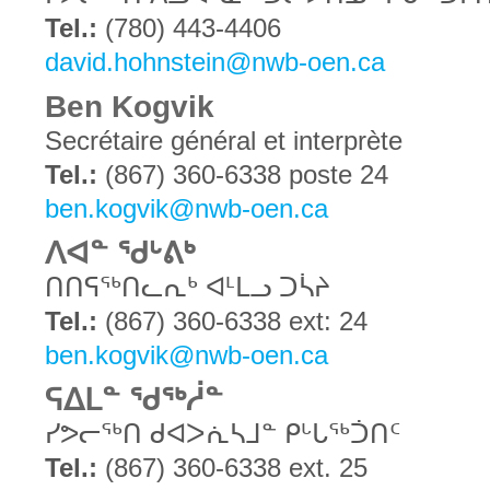
Tel.:
(780) 443-4406
david.hohnstein@nwb-oen.ca
Ben Kogvik
Secrétaire général et interprète
Tel.:
(867) 360-6338 poste 24
ben.kogvik@nwb-oen.ca
ᐱᐊᓐ ᖁᒡᕕᒃ
ᑎᑎᕋᖅᑎᓚᕆᒃ ᐊᒻᒪᓗ ᑐᓵᔨ
Tel.:
(867) 360-6338 ext: 24
ben.kogvik@nwb-oen.ca
ᕋᐃᒪᓐ ᖁᖅᓲᓐ
ᓯᕗᓕᖅᑎ ᑯᐊᐳᕇᓴᒧᓐ ᑭᒡᒐᖅᑑᑎᑦ
Tel.:
(867) 360-6338 ext. 25