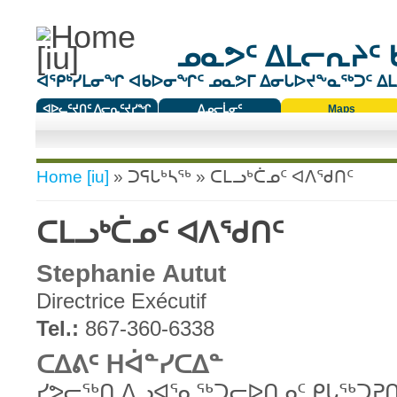
ᓄᓇᕗᑦ ᐃᒪᓕᕆᔨᑦ 
ᐊᕿᒃᓯᒪᓂᖏ ᐊᑲᐅᓂᖏᑦ ᓄᓇᕗᒥ ᐃᓂᒐᐅᔪᖕᓇᖅᑐᑦ ᐃᒪᐃ
ᐊᐅᓚᑦᔪᑎᑦ ᐱᓕᕆᑦᔪᓯᖏ
ᐃᓄᓕᒫᓂᑦ
Maps
ᑕᑯᔭᐅᔪᖕᓇᖅᑐᑦ ᑎᑎᖃᑦ
You are here
Home [iu]
»
ᑐᕋᒐᒃᓴᖅ
» ᑕᒪᓗᒃᑖᓄᑦ ᐊᐱᖁᑎᑦ
ᑕᒪᓗᒃᑖᓄᑦ ᐊᐱᖁᑎᑦ
Stephanie Autut
Directrice Exécutif
Tel.:
867-360-6338
ᑕᐃᕕᑦ ᕼᐋᓐᓯᑕᐃᓐ
ᓯᕗᓕᖅᑎ ᐱᓗᐊᕐᓇᖅᑐᓕᐅᑎᓄᑦ ᑭᒐᖅᑐᕈᑎ