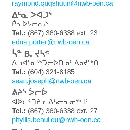
raymond.quqshuun@nwb-oen.ca
ᐃᑦᓇ ᐳᐊᑐᕐ
ᑮᓇᐅᔭᓕᕆᔨ
Tel.:
(867) 360-6338 ext. 23
edna.porter@nwb-oen.ca
ᓵᓐ B. ᔪᓴᕝ
ᐱᓗᐊᕐᓇᖅᑐᓕᐅᑎᓄᑦ ᐃᑲᔪᖅᑎ
Tel.:
(604) 321-8185
sean.joseph@nwb-oen.ca
ᕕᔨᔅ ᐴᓕᐆ
ᐊᐅᓚᑦᑎᔨ ᓚᐃᓴᓕᕆᓂᖅᒧᑦ
Tel.:
(867) 360-6338 ext. 27
phyllis.beaulieu@nwb-oen.ca