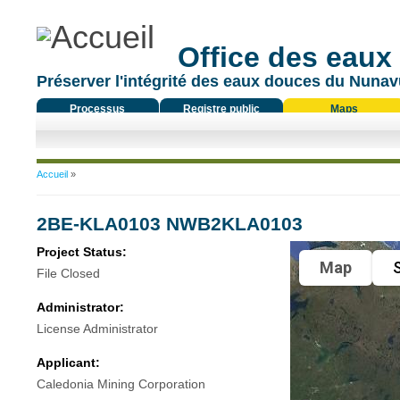
Office des eaux
Préserver l'intégrité des eaux douces du Nunavu
Processus
Registre public
Maps
réglementaire
Vous êtes ici
Accueil
»
2BE-KLA0103 NWB2KLA0103
Project Status:
Map
S
File Closed
Administrator:
License Administrator
Applicant:
Caledonia Mining Corporation