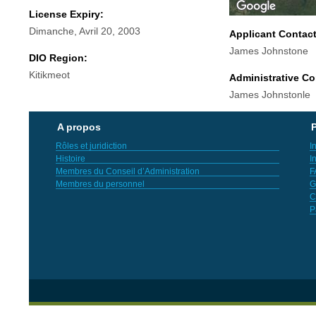
License Expiry:
Dimanche, Avril 20, 2003
Applicant Contac
James Johnstone
DIO Region:
Kitikmeot
Administrative Co
James Johnstonle
A propos
P
Rôles et juridiction
I
Histoire
I
Membres du Conseil d’Administration
F
Membres du personnel
G
C
P