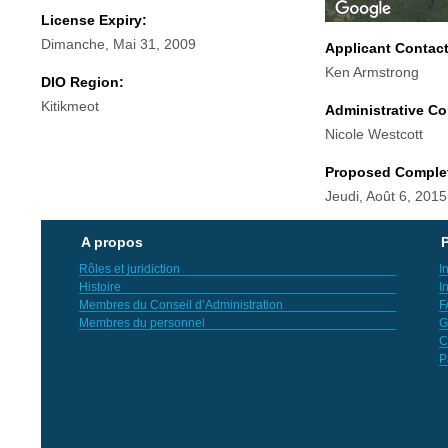
License Expiry:
Dimanche, Mai 31, 2009
Applicant Contac
Ken Armstrong
DIO Region:
Kitikmeot
Administrative Co
Nicole Westcott
Proposed Comple
Jeudi, Août 6, 2015
A propos
P
Rôles et juridiction
I
Histoire
I
Membres du Conseil d’Administration
F
Membres du personnel
G
C
P