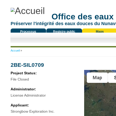
Office des eaux
Préserver l'intégrité des eaux douces du Nunavu
Processus
Registre public
Maps
réglementaire
Vous êtes ici
Accueil
»
2BE-SIL0709
Project Status:
Map
S
File Closed
Administrator:
License Administrator
Applicant:
Strongbow Exploration Inc.