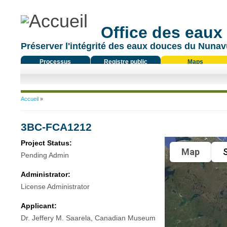
Office des eaux
Préserver l'intégrité des eaux douces du Nunavu
Processus
Registre public
Maps
réglementaire
Vous êtes ici
Accueil
»
3BC-FCA1212
Project Status:
Map
S
Pending Admin
Administrator:
License Administrator
Applicant:
Dr. Jeffery M. Saarela, Canadian Museum