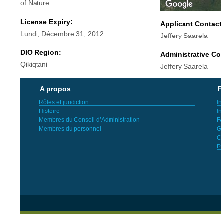
of Nature
License Expiry:
Applicant Contac
Lundi, Décembre 31, 2012
Jeffery Saarela
DIO Region:
Administrative Co
Qikiqtani
Jeffery Saarela
A propos
P
Rôles et juridiction
I
Histoire
I
Membres du Conseil d’Administration
F
Membres du personnel
G
C
P