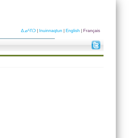
ᐃᓄᑦᑎᑐ
Inuinnaqtun
English
Français