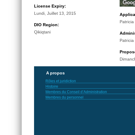
License Expiry:
Lundi, Juillet 13, 2015
Applic
Patricia
DIO Region:
Qikiqtani
Adminis
Patricia
Propos
Dimanch
A propos
Rôles et juridiction
Histoire
Membres du Conseil d’Administration
Membres du personnel