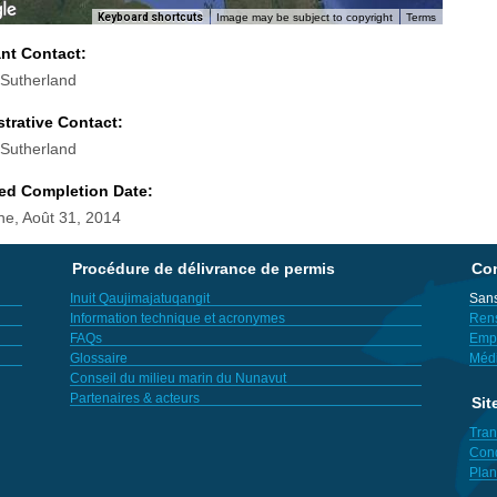
Keyboard shortcuts
Image may be subject to copyright
Terms
ant Contact:
 Sutherland
trative Contact:
 Sutherland
ed Completion Date:
e, Août 31, 2014
Procédure de délivrance de permis
Con
Inuit Qaujimajatuqangit
Sans
Information technique et acronymes
Ren
FAQs
Empl
Glossaire
Méd
Conseil du milieu marin du Nunavut
Partenaires & acteurs
Sit
Tran
Cond
Plan