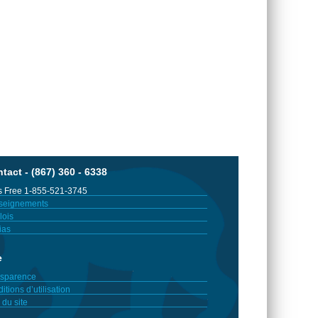
tact - (867) 360 - 6338
 Free 1-855-521-3745
seignements
ois
ias
e
sparence
itions d’utilisation
 du site