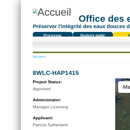
Office des
Préserver l'intégrité des eaux douces d
Processus
Registre public
réglementaire
Vous êtes ici
Accueil
»
8WLC-HAP1415
Project Status:
Ma
Approved
Administrator:
Manager Licensing
Applicant:
Patricia Sutherland