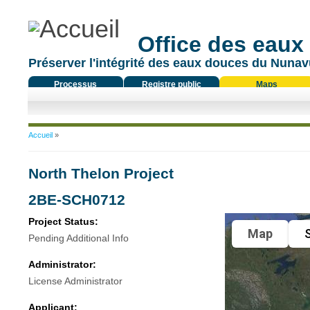
Office des eaux
Préserver l'intégrité des eaux douces du Nunavu
Processus
Registre public
Maps
réglementaire
Vous êtes ici
Accueil
»
North Thelon Project
2BE-SCH0712
Project Status:
Map
S
Pending Additional Info
Administrator:
License Administrator
Applicant: