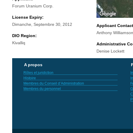
Forum Uranium Corp.
License Expiry:
Dimanche, Septembre 30, 2012
Applicant Contac
Anthony Williamso
DIO Region:
Kivalliq
Administrative Co
Denise Lockett
A propos
P
Rôles et juridiction
I
Histoire
I
Membres du Conseil d’Administration
F
Membres du personnel
G
C
P