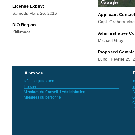
License Expiry:
Samedi, Mars 26, 2016
Applicant Contac
Capt. Graham Macm
DIO Region:
Kitikmeot
Administrative Co
Michael Gray
Proposed Comple
Lundi, Février 29, 
A propos
P
Rôles et juridiction
I
Histoire
I
Membres du Conseil d’Administration
F
Membres du personnel
G
C
P