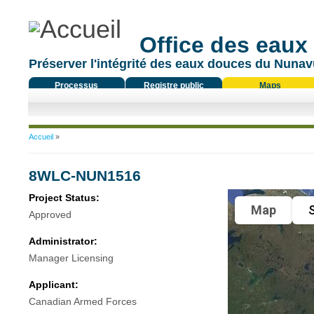
Office des eaux
Préserver l'intégrité des eaux douces du Nunavu
Processus
Registre public
Maps
réglementaire
Vous êtes ici
Accueil
»
8WLC-NUN1516
Project Status:
Map
S
Approved
Administrator:
Manager Licensing
Applicant:
Canadian Armed Forces