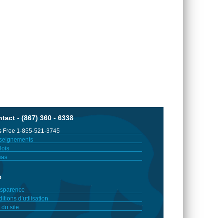
tact - (867) 360 - 6338
 Free 1-855-521-3745
seignements
ois
ias
e
sparence
itions d’utilisation
 du site