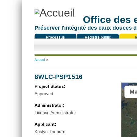
Office des
Préserver l'intégrité des eaux douces d
Processus
Registre public
réglementaire
Vous êtes ici
Accueil
»
8WLC-PSP1516
Project Status:
Ma
Approved
Administrator:
License Administrator
Applicant:
Kristyn Thoburn