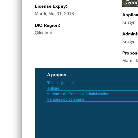
License Expiry:
Mardi, Mai 31, 2016
Applic
Kristyn
DIO Region:
Qikiqtani
Adminis
Kristyn
Propos
Mardi, 
A propos
Rôles et juridiction
Histoire
Membres du Conseil d’Administration
Membres du personnel