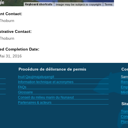
Keyboard shortcuts
Image may be subject to copyright
Terms
ant Contact:
 Thoburn
trative Contact:
 Thoburn
ed Completion Date:
Mai 31, 2016
Procédure de délivrance de permis
Con
Inuit Qaujimajatuqangit
Sans
Information technique et acronymes
Ren
FAQs
Empl
Glossaire
Méd
Conseil du milieu marin du Nunavut
Partenaires & acteurs
Sit
Tran
Cond
Plan