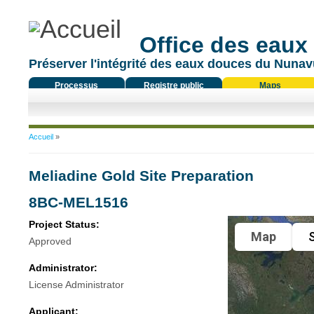
Office des eaux
Préserver l'intégrité des eaux douces du Nunavu
Processus
Registre public
Maps
réglementaire
Vous êtes ici
Accueil
»
Meliadine Gold Site Preparation
8BC-MEL1516
Project Status:
Map
S
Approved
Administrator:
License Administrator
Applicant: