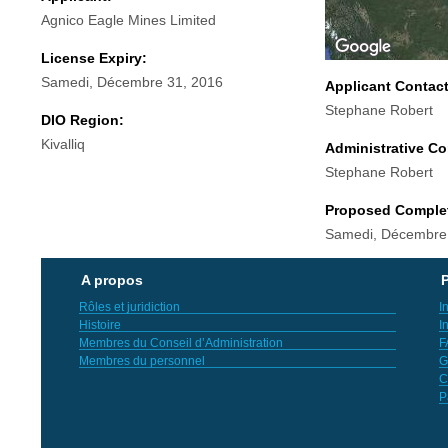
Agnico Eagle Mines Limited
License Expiry:
Samedi, Décembre 31, 2016
Applicant Contac
Stephane Robert
DIO Region:
Kivalliq
Administrative Co
Stephane Robert
Proposed Comple
Samedi, Décembre
A propos
P
Rôles et juridiction
I
Histoire
I
Membres du Conseil d’Administration
F
Membres du personnel
G
C
P