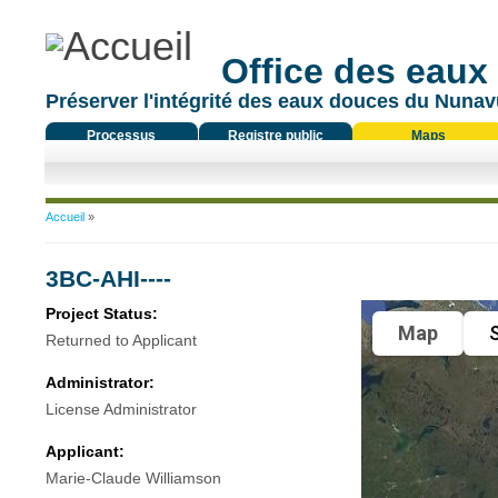
Office des eaux
Préserver l'intégrité des eaux douces du Nunavu
Processus
Registre public
Maps
réglementaire
Vous êtes ici
Accueil
»
3BC-AHI----
Project Status:
Map
S
Returned to Applicant
Administrator:
License Administrator
Applicant:
Marie-Claude Williamson