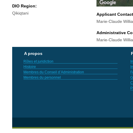
DIO Region:
Qikiqtani
Applicant Contac
Marie-Claude Will
Administrative Co
Marie-Claude Will
A propos
P
Rôles et juridiction
I
Histoire
I
Membres du Conseil d’Administration
F
Membres du personnel
G
C
P