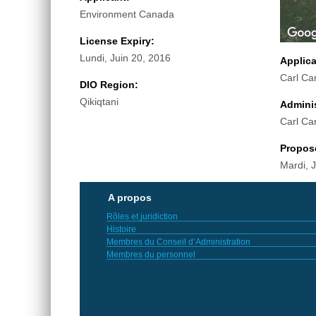
Environment Canada
License Expiry:
Lundi, Juin 20, 2016
Applic
Carl Car
DIO Region:
Qikiqtani
Adminis
Carl Car
Propos
Mardi, 
A propos
Rôles et juridiction
Histoire
Membres du Conseil d’Administration
Membres du personnel