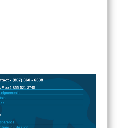
tact - (867) 360 - 6338
 Free 1-855-521-3745
seignements
ois
ias
e
sparence
itions d’utilisation