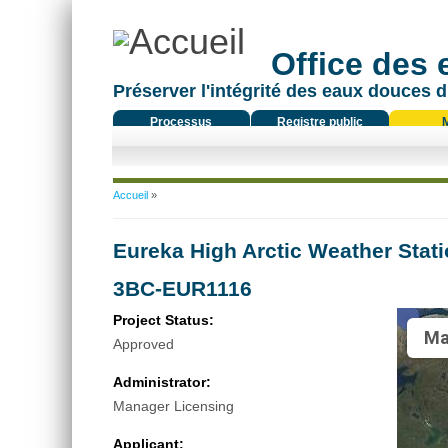
Office des
Préserver l'intégrité des eaux douces d
Processus
Registre public
réglementaire
Vous êtes ici
Accueil
»
Eureka High Arctic Weather Stat
3BC-EUR1116
Project Status:
Ma
Approved
Administrator:
Manager Licensing
Applicant: