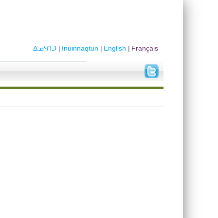
ᐃᓄᑦᑎᑐ
Inuinnaqtun
English
Français