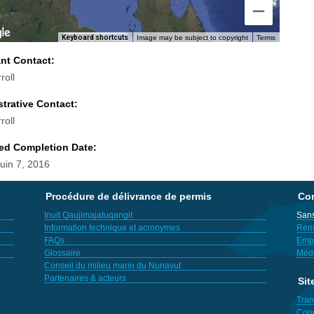
Keyboard shortcuts
Image may be subject to copyright
Terms
ant Contact:
roll
trative Contact:
roll
ed Completion Date:
Juin 7, 2016
Procédure de délivrance de permis
Con
Inuit Qaujimajatuqangit
Sans
Information technique et acronymes
Ren
FAQs
Empl
Glossaire
Méd
Conseil du milieu marin du Nunavut
Partenaires & acteurs
Sit
Tran
Cond