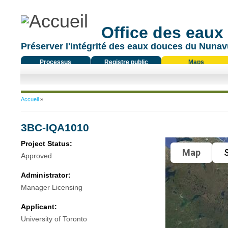
Office des eaux
Préserver l'intégrité des eaux douces du Nunavu
Processus
Registre public
Maps
réglementaire
Vous êtes ici
Accueil
»
3BC-IQA1010
Project Status:
Map
S
Approved
Administrator:
Manager Licensing
Applicant:
University of Toronto