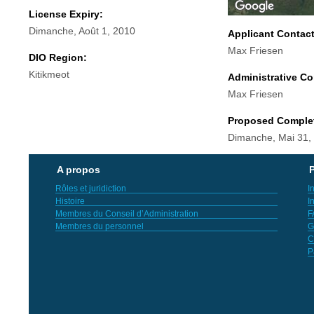
License Expiry:
Dimanche, Août 1, 2010
Applicant Contac
Max Friesen
DIO Region:
Kitikmeot
Administrative Co
Max Friesen
Proposed Comple
Dimanche, Mai 31,
A propos
P
Rôles et juridiction
I
Histoire
I
Membres du Conseil d’Administration
F
Membres du personnel
G
C
P