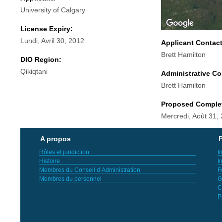
University of Calgary
License Expiry:
Lundi, Avril 30, 2012
Applicant Contac
Brett Hamilton
DIO Region:
Qikiqtani
Administrative Co
Brett Hamilton
Proposed Comple
Mercredi, Août 31,
A propos
P
Rôles et juridiction
I
Histoire
I
Membres du Conseil d’Administration
F
Membres du personnel
G
C
P