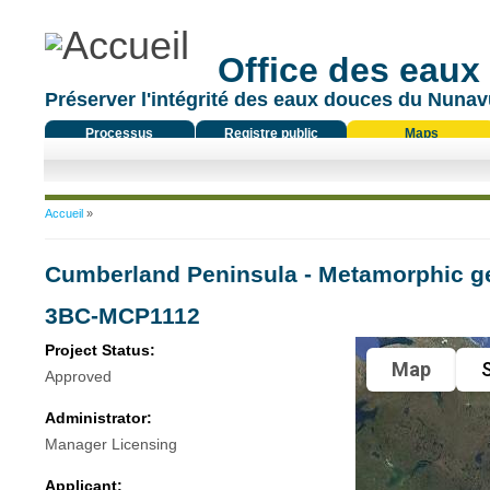
Office des eaux
Préserver l'intégrité des eaux douces du Nunavu
Processus
Registre public
Maps
réglementaire
Vous êtes ici
Accueil
»
Cumberland Peninsula - Metamorphic ge
3BC-MCP1112
Project Status:
Map
S
Approved
Administrator:
Manager Licensing
Applicant: