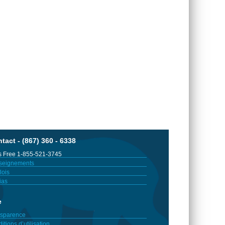
tact - (867) 360 - 6338
 Free 1-855-521-3745
seignements
ois
ias
e
sparence
itions d’utilisation