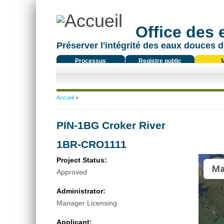
Office des
Préserver l'intégrité des eaux douces d
Processus
Registre public
réglementaire
Vous êtes ici
Accueil
»
PIN-1BG Croker River
1BR-CRO1111
Project Status:
Ma
Approved
Administrator:
Manager Licensing
Applicant: