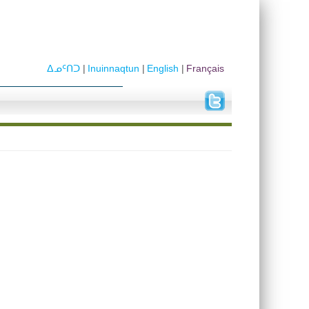
ᐃᓄᑦᑎᑐ
Inuinnaqtun
English
Français