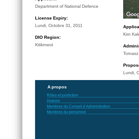
Department of National Defence
License Expiry:
Lundi, Octobre 31, 2011
Applic
Kim Kal
DIO Region:
Kitikmeot
Adminis
Tomasz
Propos
Lundi, 
A propos
Rôles et juridiction
Histoire
Membres du Conseil d’Administration
Membres du personnel