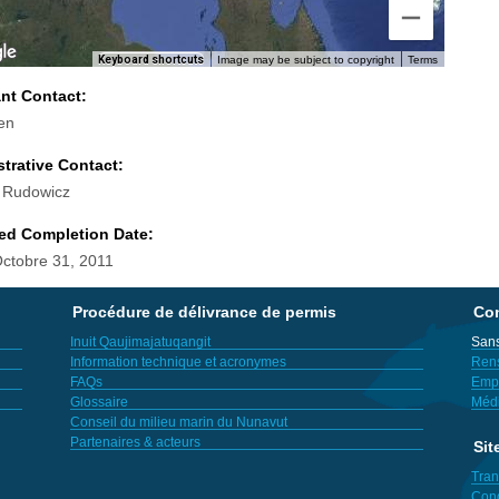
Keyboard shortcuts
Image may be subject to copyright
Terms
ant Contact:
en
trative Contact:
 Rudowicz
ed Completion Date:
Octobre 31, 2011
Procédure de délivrance de permis
Con
Inuit Qaujimajatuqangit
Sans
Information technique et acronymes
Ren
FAQs
Empl
Glossaire
Méd
Conseil du milieu marin du Nunavut
Partenaires & acteurs
Sit
Tran
Cond