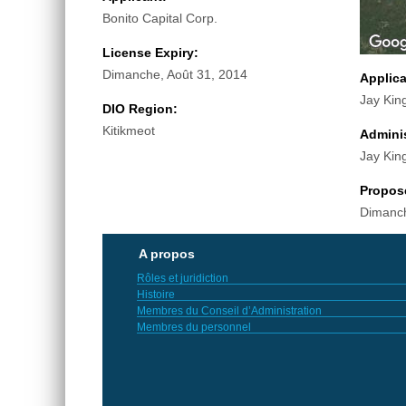
Bonito Capital Corp.
License Expiry:
Dimanche, Août 31, 2014
Applic
Jay Kin
DIO Region:
Kitikmeot
Adminis
Jay Kin
Propos
Dimanch
A propos
Rôles et juridiction
Histoire
Membres du Conseil d’Administration
Membres du personnel