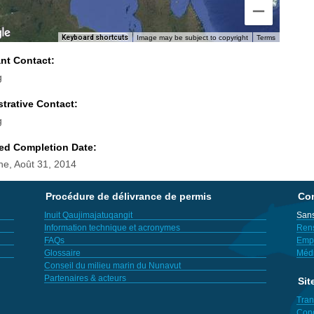
Keyboard shortcuts
Image may be subject to copyright
Terms
ant Contact:
g
trative Contact:
g
ed Completion Date:
e, Août 31, 2014
Procédure de délivrance de permis
Con
Inuit Qaujimajatuqangit
Sans
Information technique et acronymes
Ren
FAQs
Empl
Glossaire
Méd
Conseil du milieu marin du Nunavut
Partenaires & acteurs
Sit
Tran
Cond