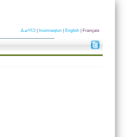
ᐃᓄᑦᑎᑐ
Inuinnaqtun
English
Français