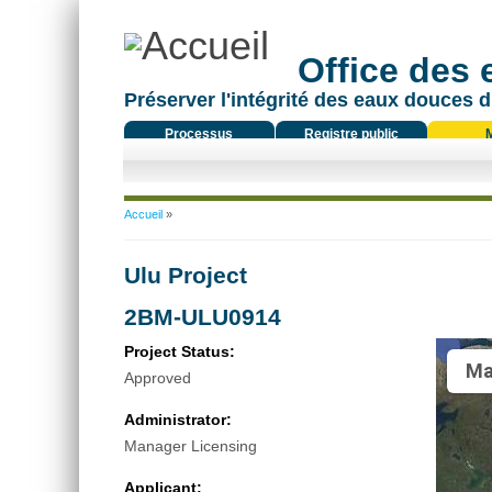
Office des
Préserver l'intégrité des eaux douces d
Processus
Registre public
réglementaire
Vous êtes ici
Accueil
»
Ulu Project
2BM-ULU0914
Project Status:
Ma
Approved
Administrator:
Manager Licensing
Applicant: