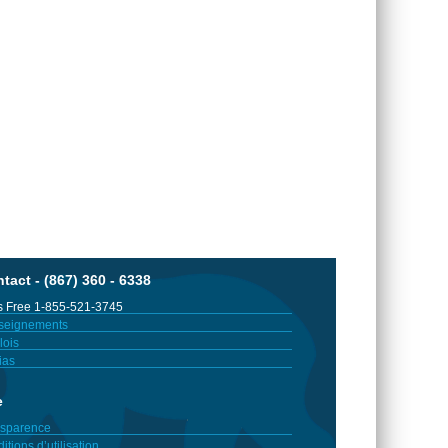
tact - (867) 360 - 6338
 Free 1-855-521-3745
seignements
ois
ias
e
sparence
itions d’utilisation