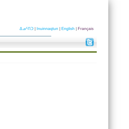
ᐃᓄᑦᑎᑐ
Inuinnaqtun
English
Français