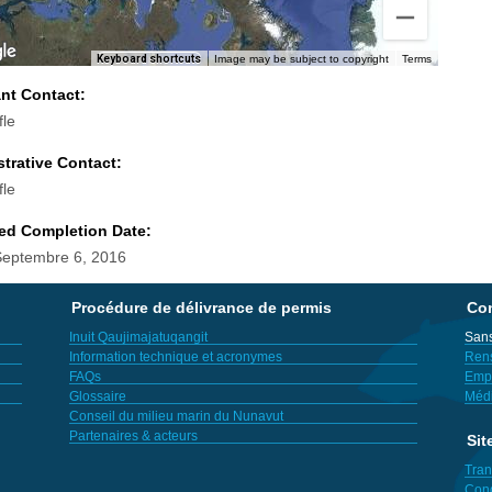
Keyboard shortcuts
Image may be subject to copyright
Terms
ant Contact:
fle
trative Contact:
fle
ed Completion Date:
Septembre 6, 2016
Procédure de délivrance de permis
Con
Inuit Qaujimajatuqangit
Sans
Information technique et acronymes
Ren
FAQs
Empl
Glossaire
Méd
Conseil du milieu marin du Nunavut
Partenaires & acteurs
Sit
Tran
Cond