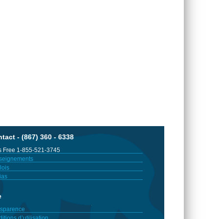
tact - (867) 360 - 6338
 Free 1-855-521-3745
seignements
ois
ias
e
sparence
itions d’utilisation