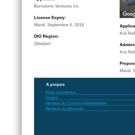
Burnstone Ventures Inc.
License Expiry:
Mardi, Septembre 6, 2016
Applic
Kris Raf
DIO Region:
Qikiqtani
Adminis
Kris Raf
Propos
Mardi, 
A propos
Rôles et juridiction
Histoire
Membres du Conseil d’Administration
Membres du personnel