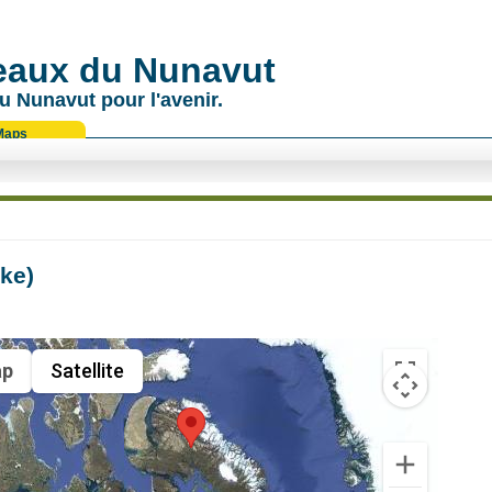
 eaux du Nunavut
u Nunavut pour l'avenir.
Maps
ke)
p
Satellite