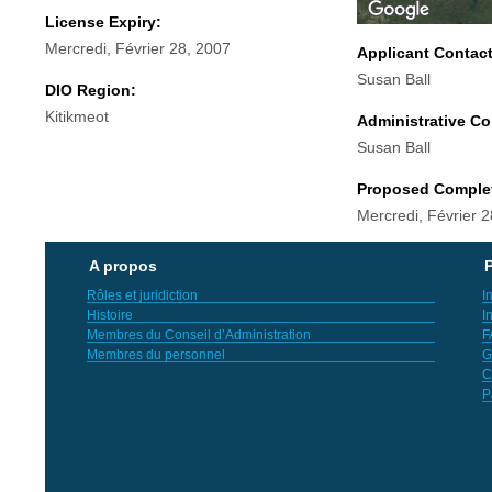
License Expiry:
Mercredi, Février 28, 2007
Applicant Contac
Susan Ball
DIO Region:
Kitikmeot
Administrative Co
Susan Ball
Proposed Comple
Mercredi, Février 
A propos
P
Rôles et juridiction
I
Histoire
I
Membres du Conseil d’Administration
F
Membres du personnel
G
C
P