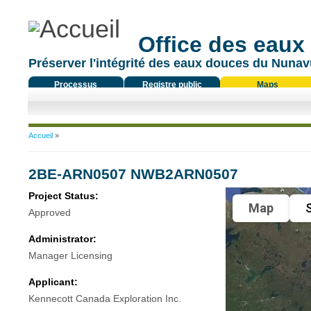
Office des eaux
Préserver l'intégrité des eaux douces du Nunavu
Processus
Registre public
Maps
réglementaire
Vous êtes ici
Accueil
»
2BE-ARN0507 NWB2ARN0507
Project Status:
Map
S
Approved
Administrator:
Manager Licensing
Applicant:
Kennecott Canada Exploration Inc.