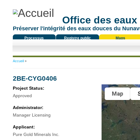
Office des eaux
Préserver l'intégrité des eaux douces du Nunavu
Processus
Registre public
Maps
réglementaire
Vous êtes ici
Accueil
»
2BE-CYG0406
Project Status:
Map
S
Approved
Administrator:
Manager Licensing
Applicant:
Pure Gold Minerals Inc.