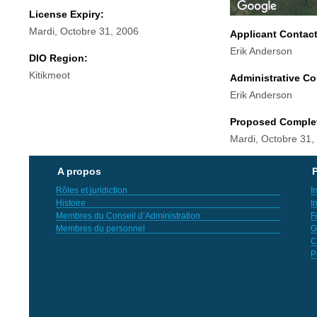
License Expiry:
Mardi, Octobre 31, 2006
Applicant Contac
Erik Anderson
DIO Region:
Kitikmeot
Administrative Co
Erik Anderson
Proposed Comple
Mardi, Octobre 31,
A propos
P
Rôles et juridiction
I
Histoire
I
Membres du Conseil d’Administration
F
Membres du personnel
G
C
P