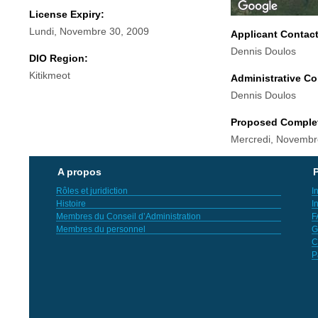
License Expiry:
Lundi, Novembre 30, 2009
Applicant Contac
Dennis Doulos
DIO Region:
Kitikmeot
Administrative Co
Dennis Doulos
Proposed Comple
Mercredi, Novembr
A propos
P
Rôles et juridiction
I
Histoire
I
Membres du Conseil d’Administration
F
Membres du personnel
G
C
P