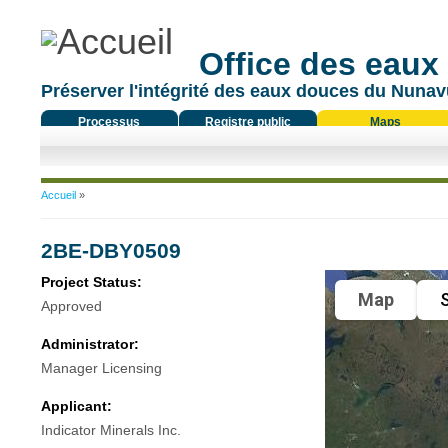
Office des eaux
Préserver l'intégrité des eaux douces du Nunavu
Processus
Registre public
Maps
réglementaire
Vous êtes ici
Accueil
»
2BE-DBY0509
Project Status:
Map
S
Approved
Administrator:
Manager Licensing
Applicant:
Indicator Minerals Inc.