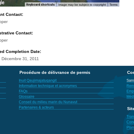
Keyboard shortcuts
Image may be subject to copyright
Terms
ant Contact:
oper
trative Contact:
oper
ed Completion Date:
 Décembre 31, 2011
Procédure de délivrance de permis
Con
Inuit Qaujimajatuqangit
Sans
Information technique et acronymes
Ren
FAQs
Empl
Glossaire
Méd
Conseil du milieu marin du Nunavut
Partenaires & acteurs
Sit
Tran
Cond
Plan