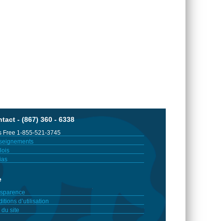
tact - (867) 360 - 6338
 Free 1-855-521-3745
seignements
ois
ias
e
sparence
itions d’utilisation
 du site