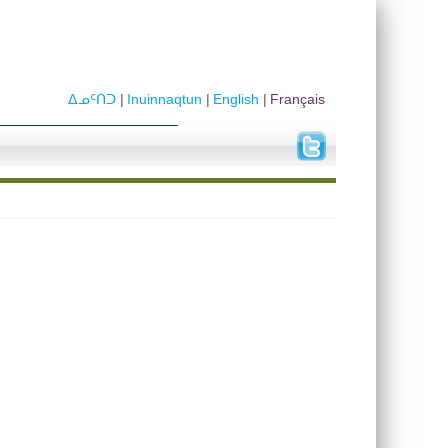
ᐃᓄᑦᑎᑐ
Inuinnaqtun
English
Français