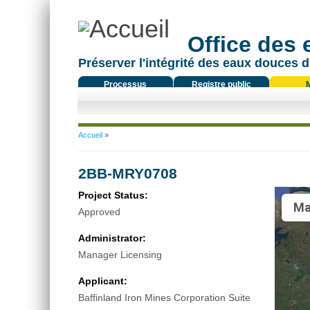
Office des
Préserver l'intégrité des eaux douces d
Processus
Registre public
réglementaire
Vous êtes ici
Accueil
»
2BB-MRY0708
Project Status:
Ma
Approved
Administrator:
Manager Licensing
Applicant:
Baffinland Iron Mines Corporation Suite