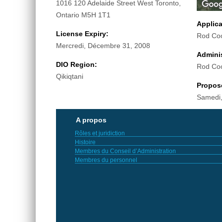
1016 120 Adelaide Street West Toronto,
Ontario M5H 1T1
Applic
License Expiry:
Rod Co
Mercredi, Décembre 31, 2008
Adminis
DIO Region:
Rod Co
Qikiqtani
Propos
Samedi,
A propos
Rôles et juridiction
Histoire
Membres du Conseil d’Administration
Membres du personnel