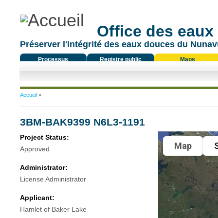
Office des eaux
Préserver l'intégrité des eaux douces du Nunavu
Processus
Registre public
Maps
réglementaire
Vous êtes ici
Accueil
»
3BM-BAK9399 N6L3-1191
Project Status:
Map
S
Approved
Administrator:
License Administrator
Applicant:
Hamlet of Baker Lake