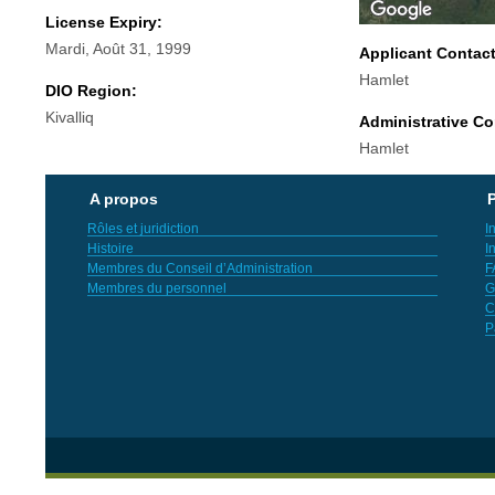
License Expiry:
Mardi, Août 31, 1999
Applicant Contac
Hamlet
DIO Region:
Kivalliq
Administrative Co
Hamlet
A propos
P
Rôles et juridiction
I
Histoire
I
Membres du Conseil d’Administration
F
Membres du personnel
G
C
P