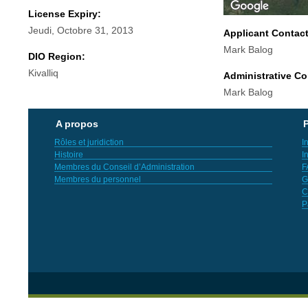
License Expiry:
Jeudi, Octobre 31, 2013
Applicant Contac
Mark Balog
DIO Region:
Kivalliq
Administrative Co
Mark Balog
A propos
P
Rôles et juridiction
I
Histoire
I
Membres du Conseil d’Administration
F
Membres du personnel
G
C
P