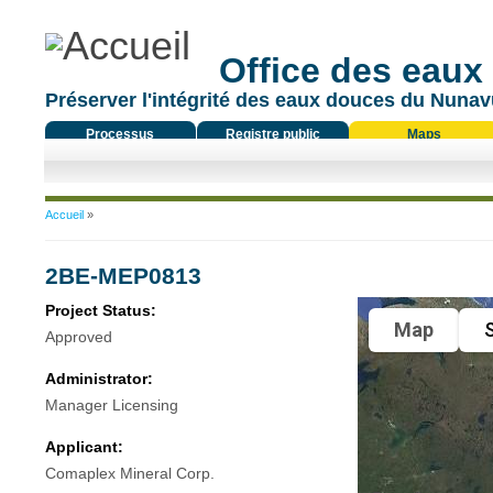
Office des eaux
Préserver l'intégrité des eaux douces du Nunavu
Processus
Registre public
Maps
réglementaire
Vous êtes ici
Accueil
»
2BE-MEP0813
Project Status:
Map
S
Approved
Administrator:
Manager Licensing
Applicant:
Comaplex Mineral Corp.