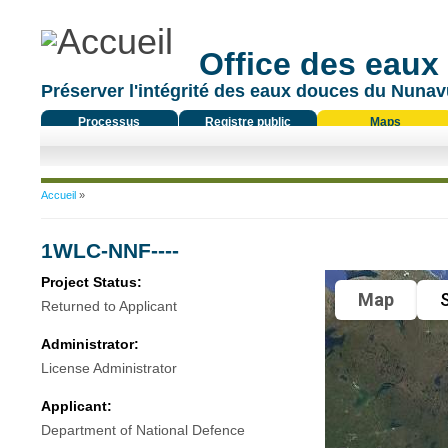
Office des eaux
Préserver l'intégrité des eaux douces du Nunavu
Processus
Registre public
Maps
réglementaire
Vous êtes ici
Accueil
»
1WLC-NNF----
Project Status:
Map
S
Returned to Applicant
Administrator:
License Administrator
Applicant:
Department of National Defence