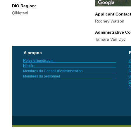
DIO Region:
Qikiqtani
Applicant Contac
Rodney Watson
Administrative Co
Tamara Van Dycl
A propos
P
Rôles et juridiction
I
Histoire
I
Membres du Conseil d’Administration
F
Membres du personnel
G
C
P