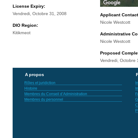
License Expiry:
Vendredi, Octobre 31, 2008
Applicant Contac
Nicole Westcott
DIO Region:
Kitikmeot
Administrative Co
Nicole Westcott
Proposed Comple
Vendredi, Octobre 
A propos
P
Rôles et juridiction
I
Histoire
I
Membres du Conseil d’Administration
F
Membres du personnel
G
C
P