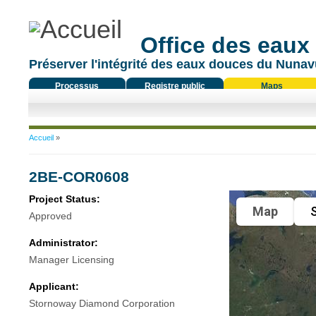
Office des eaux
Préserver l'intégrité des eaux douces du Nunavu
Processus
Registre public
Maps
réglementaire
Vous êtes ici
Accueil
»
2BE-COR0608
Project Status:
Map
S
Approved
Administrator:
Manager Licensing
Applicant:
Stornoway Diamond Corporation